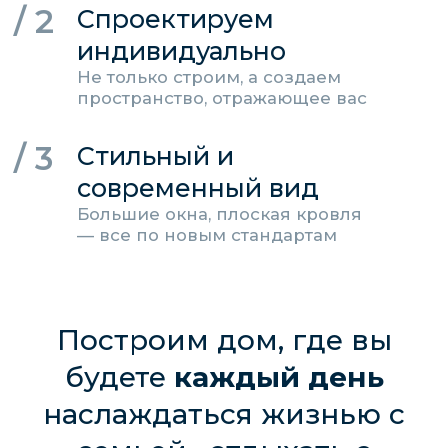
Устройство кольцевой дренажной системы
вокруг дома с водоприемным бетонным
колодцем
Фундамент классическая монолитная плита
с двухрядным армированием
Закладные для питающего электрического
кабеля, слаботочных систем и
водопроводной трубы
Возведение капитальных. внутренних стен
и перегородок
Межэтажное перекрытие
Устройство кровли из двухслойной гибкой
черепицы из SBS битума
Автономная канализация (шамбо, септик) с
разводкой канализационной трубы
диаметром 110 мм по точкам
Принудительная вентиляция VILPE
(Финляндия)
Оконные блоки - профиль VEKA Softline 70