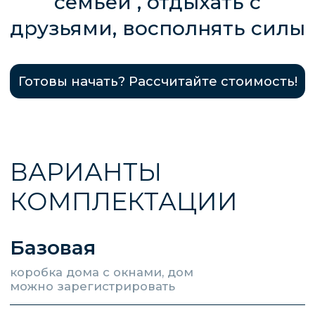
мм, энергосберегающие двухкамерные
стеклопакеты
Теплый контур
дом утеплен, оснащен всеми
внутренними системами, готов к
эксплуатации
В стоимость включены все параметры
базовой комплектации
Дополнительно:
Система отопления водяной теплый пол
STOUT (Италия)
Разводка автоматики теплых полов для
оптимизации режимов работы
отопительной системы под заданные
параметры
Обвязка котельной из медной трубы
Sanha
Электрокотел ZOTA MK-X с автоматикой
ZONT (управление котлом через
приложение)
Полный электромонтаж по дому (кабель
ГОСТ)