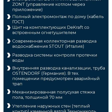
4
Берем на себя
Всю коммуникацию с банками,
работаем с эскроу-счетами
ГАРАНТИРУЕМ
РЕЗУЛЬТАТ
Мы строим здания любой этажности и площади,
реализуем самые сложные проекты.
Консультация и расчет
стоимости
Никакого спама и навязчивости — только по делу,