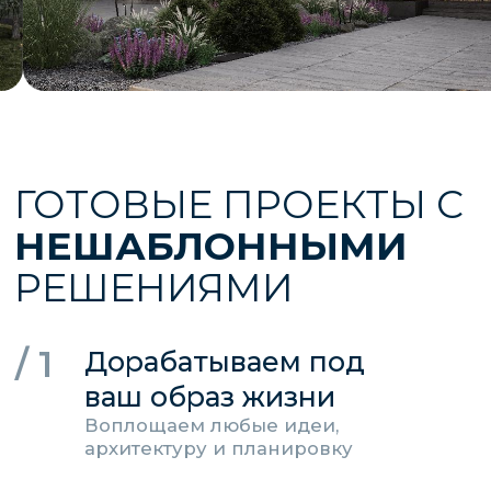
семьей , отдыхать с
друзьями, восполнять силы
Готовы начать? Рассчитайте стоимость!
ВАРИАНТЫ
КОМПЛЕКТАЦИИ
Базовая
коробка дома с окнами, дом
можно зарегистрировать
Подготовка пятна застройки к
строительным работам
Вынос осей дома геодезическим
оборудованием
Планировка пятна застройки на 1,5 м шире
границы дома - подготовка под отмостку