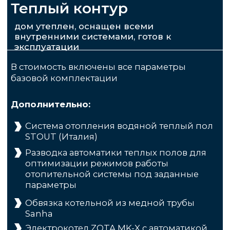
Самостоятельно
Выполняем все работы, без
привлечения сторонних организаций
2
Наработали базу
лучших поставщиков
Надежных стройматериалов и
инженерных систем европейского
качества
3
Держим в курсе
Даем подробную смету, делаем
фотоотчеты