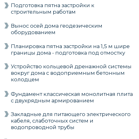
Щит на комплектующих DeKraft со
встроенным огнетушителем
Современная коллекторная разводка
водоснабжения STOUT (Италия)
Разводка системы контроля протечки
воды
Внутренняя разводка канализации, труба
OSTENDORF (Германия). В тех.
помещении предусмотрен аварийный
трап
Механизированная полусухая стяжка
пола, толщиной 70 мм
Утепление наружных стен (теплый
контур) каменной ватой Технониколь
МАКСИМАЛЬНАЯ
КОМПЛЕКТАЦИЯ ДЛЯ ТЕХ,