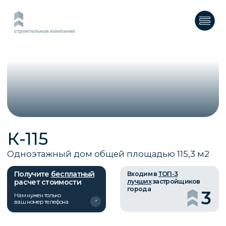
К-115
Одноэтажный дом общей площадью 115,3 м2
Получите
бесплатный
Входим в
ТОП-3
расчет стоимости
лучших
застройщиков
города
3
Нам нужен только
ваш номер телефона
О ПРОЕКТЕ