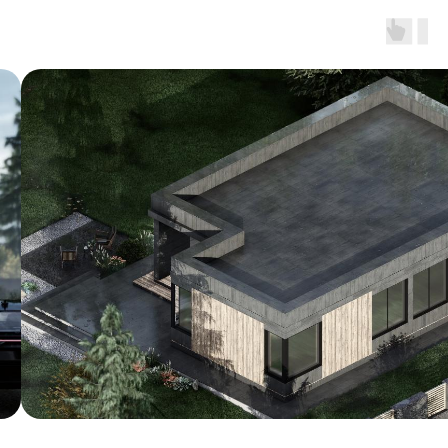
Воплощаем любые идеи,
архитектуру и планировку
/ 2
Спроектируем
индивидуально
Не только строим, а создаем
пространство, отражающее вас
/ 3
Стильный и
современный вид
Большие окна, плоская кровля
— все по новым стандартам
Построим дом, где вы
будете
каждый день
наслаждаться жизнью с
семьей , отдыхать с
друзьями, восполнять силы