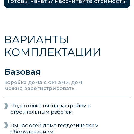
дом утеплен, оснащен всеми
внутренними системами, готов к
эксплуатации
В стоимость включены все параметры
базовой комплектации
Дополнительно:
Система отопления водяной теплый пол
STOUT (Италия)
Разводка автоматики теплых полов для
оптимизации режимов работы
отопительной системы под заданные
параметры
Обвязка котельной из медной трубы
Sanha
Электрокотел ZOTA MK-X с автоматикой
ZONT (управление котлом через
приложение)
Полный электромонтаж по дому (кабель
ГОСТ)
Щит на комплектующих DeKraft со
встроенным огнетушителем
Современная коллекторная разводка
водоснабжения STOUT (Италия)