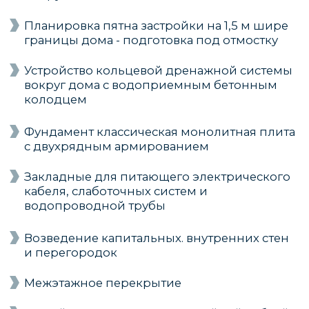
Разводка системы контроля протечки
воды
Внутренняя разводка канализации, труба
OSTENDORF (Германия). В тех.
помещении предусмотрен аварийный
трап
Механизированная полусухая стяжка
пола, толщиной 70 мм
Утепление наружных стен (теплый
контур) каменной ватой Технониколь
МАКСИМАЛЬНАЯ
КОМПЛЕКТАЦИЯ ДЛЯ ТЕХ,
КТО ХОЧЕТ ВСЁ ПОД СЕБЯ
Узнать подробнее и стоимость