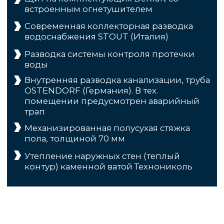
Берем на себя
Всю коммуникацию с банками,
работаем с эскроу-счетами
ГАРАНТИРУЕМ
РЕЗУЛЬТАТ
Мы строим здания любой этажности и площади,
реализуем самые сложные проекты.
Консультация и расчет
стоимости
Никакого спама и навязчивости — только по делу,
когда удобно вам