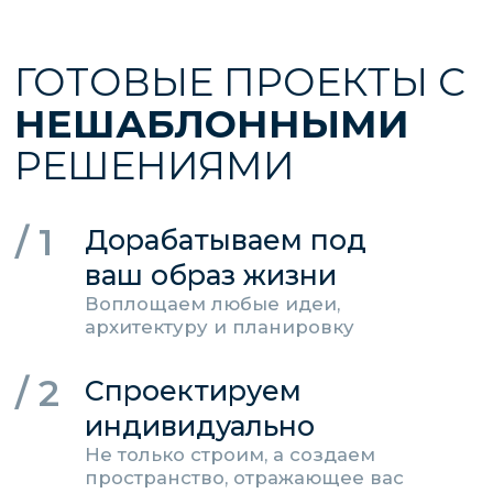
Готовы начать? Рассчитайте стоимость!
ВАРИАНТЫ
КОМПЛЕКТАЦИИ
Базовая
коробка дома с окнами, дом
можно зарегистрировать
Подготовка пятна застройки к
строительным работам
Вынос осей дома геодезическим
оборудованием
Планировка пятна застройки на 1,5 м шире
границы дома - подготовка под отмостку
Устройство кольцевой дренажной системы
вокруг дома с водоприемным бетонным
колодцем