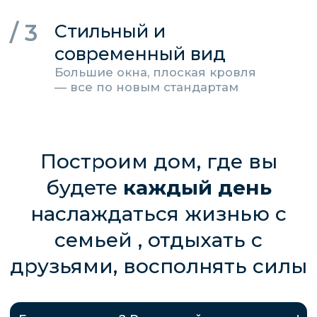
Фундамент классическая монолитная плита
с двухрядным армированием
Закладные для питающего электрического
кабеля, слаботочных систем и
водопроводной трубы
Возведение капитальных. внутренних стен
и перегородок
Межэтажное перекрытие
Устройство кровли из двухслойной гибкой
черепицы из SBS битума
Автономная канализация (шамбо, септик) с
разводкой канализационной трубы
диаметром 110 мм по точкам
Принудительная вентиляция VILPE
(Финляндия)
Оконные блоки - профиль VEKA Softline 70
мм, энергосберегающие двухкамерные
стеклопакеты
Теплый контур