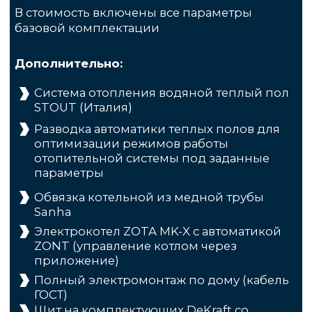
2
Наработали базу
лучших поставщиков
Надежных стройматериалов и
инженерных систем европейского
качества
3
Держим в курсе
Даем подробную смету, делаем
фотоотчеты
4