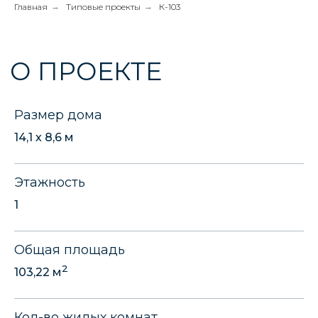
Главная
→
Типовые проекты
→
К-103
Размер дома
14,1 х 8,6 м
Этажность
1
Общая площадь
2
103,22 м
Кол-во жилых комнат