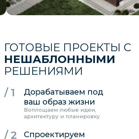
друзьями, восполнять силы
Готовы начать? Рассчитайте стоимость!
ВАРИАНТЫ
КОМПЛЕКТАЦИИ
Базовая
коробка дома с окнами, дом
можно зарегистрировать
Подготовка пятна застройки к
строительным работам
Вынос осей дома геодезическим
оборудованием
Планировка пятна застройки на 1,5 м шире
границы дома - подготовка под отмостку