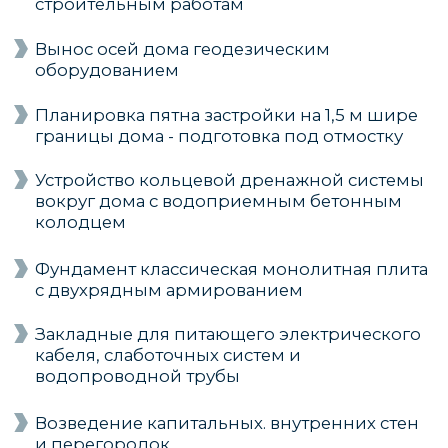
встроенным огнетушителем
Современная коллекторная разводка
водоснабжения STOUT (Италия)
Разводка системы контроля протечки
воды
Внутренняя разводка канализации, труба
OSTENDORF (Германия). В тех.
помещении предусмотрен аварийный
трап
Механизированная полусухая стяжка
пола, толщиной 70 мм
Утепление наружных стен (теплый
контур) каменной ватой Технониколь
МАКСИМАЛЬНАЯ
КОМПЛЕКТАЦИЯ ДЛЯ ТЕХ,
КТО ХОЧЕТ ВСЁ ПОД СЕБЯ