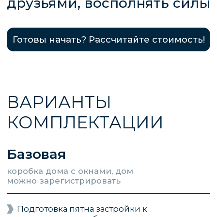
Теплый контур
дом утеплен, оснащен всеми
внутренними системами, готов к
эксплуатации
В стоимость включены все параметры
базовой комплектации
Дополнительно:
Система отопления водяной теплый пол
STOUT (Италия)
Разводка автоматики теплых полов для
оптимизации режимов работы
отопительной системы под заданные
параметры
Обвязка котельной из медной трубы
Sanha
Электрокотел ZOTA MK-X с автоматикой
ZONT (управление котлом через
приложение)
Полный электромонтаж по дому (кабель
ГОСТ)
Щит на комплектующих DeKraft со