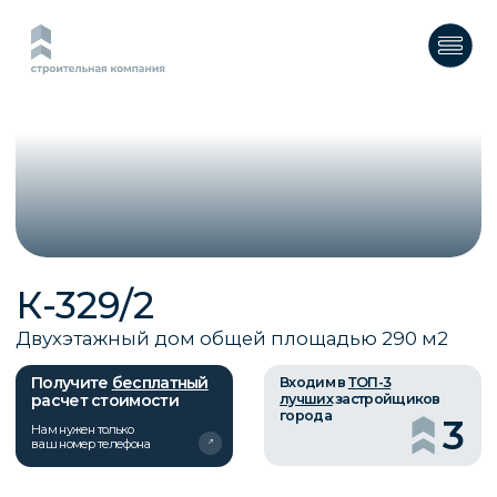
К-329/2
Двухэтажный дом общей площадью 290 м2
Получите
бесплатный
Входим в
ТОП-3
расчет стоимости
лучших
застройщиков
города
3
Нам нужен только
ваш номер телефона
О ПРОЕКТЕ