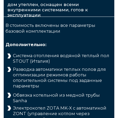
Выполняем все работы, без
привлечения сторонних организаций
2
Наработали базу
лучших поставщиков
Надежных стройматериалов и
инженерных систем европейского
качества
3
Держим в курсе
Даем подробную смету, делаем
фотоотчеты