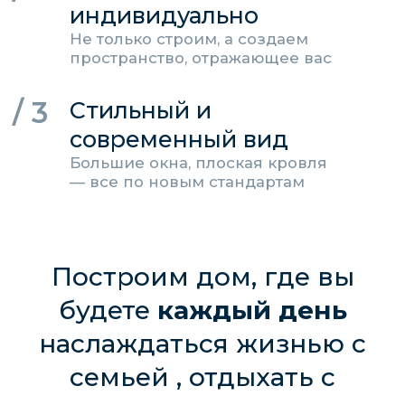
Устройство кольцевой дренажной системы
вокруг дома с водоприемным бетонным
колодцем
Фундамент классическая монолитная плита
с двухрядным армированием
Закладные для питающего электрического
кабеля, слаботочных систем и
водопроводной трубы
Возведение капитальных. внутренних стен
и перегородок
Межэтажное перекрытие
Устройство кровли из двухслойной гибкой
черепицы из SBS битума
Автономная канализация (шамбо, септик) с
разводкой канализационной трубы
диаметром 110 мм по точкам
Принудительная вентиляция VILPE
(Финляндия)
Оконные блоки - профиль VEKA Softline 70
мм, энергосберегающие двухкамерные
стеклопакеты