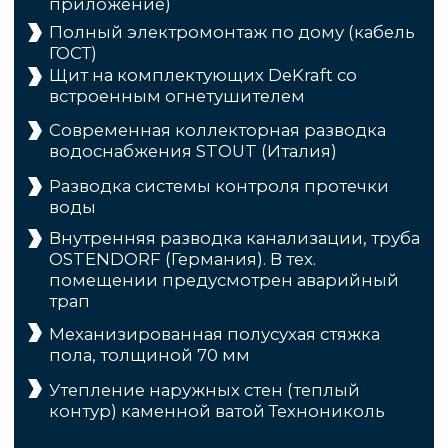
4
Берем на себя
Всю коммуникацию с банками,
работаем с эскроу-счетами
ГАРАНТИРУЕМ
РЕЗУЛЬТАТ
Мы строим здания любой этажности и площади,
реализуем самые сложные проекты.
Консультация и расчет
стоимости
Никакого спама и навязчивости — только по делу,
когда удобно вам