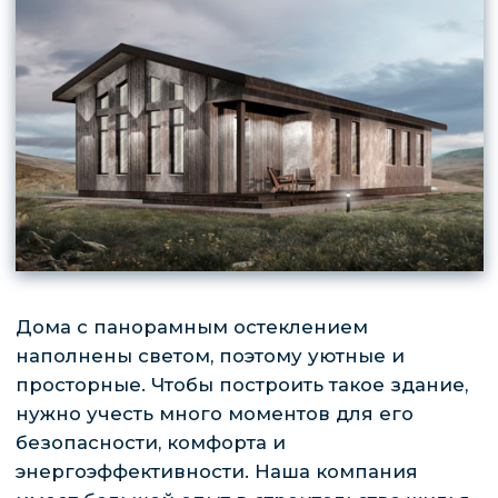
нужно учесть много моментов для его
безопасности, комфорта и
энергоэффективности. Наша компания
имеет большой опыт в строительстве жилья
с панорамными окнами, предлагает
возведение с отделкой под ключ, чтобы в
готовый коттедж можно было въезжать и
жить.
На сайте большой выбор
проектов домов, которые мы
реализуем точно в срок.
Предлагаем доступные цены на
строительство, проводим
акции.
Рассчитать проект
ПЛЮСЫ И МИНУСЫ