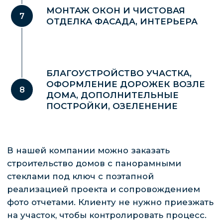
г. Хабаровск
МОНТАЖ ОКОН И ЧИСТОВАЯ
ул. Джамбула 80/1, офис № 210
ОТДЕЛКА ФАСАДА, ИНТЕРЬЕРА
Рассчитать стоимость
*
О компании
Типовые
БЛАГОУСТРОЙСТВО УЧАСТКА,
Услуги
проекты
ОФОРМЛЕНИЕ ДОРОЖЕК ВОЗЛЕ
ДОМА, ДОПОЛНИТЕЛЬНЫЕ
Строительство
Построенные
ПОСТРОЙКИ, ОЗЕЛЕНЕНИЕ
домов
дома
Проектирование
Ипотека
Отзывы
Обслуживание
домов
Гарантии
Условия оплаты
* «деятельность компании Meta Platforms Inc.
запрещена на территории Российской Федерации