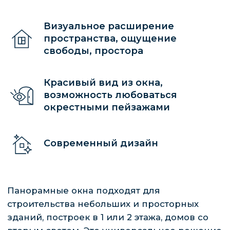
Визуальное расширение
пространства, ощущение
свободы, простора
ПОЛУЧИТЬ
КОНСУЛЬТАЦИЮ
Красивый вид из окна,
возможность любоваться
окрестными пейзажами
ЧТОБЫ ПОЛУЧИТЬ ТОЧНЫЙ РАСЧЕТ,
СВЯЖИТЕСЬ С НАМИ ПО ТЕЛЕФОНУ ИЛИ
ЧЕРЕЗ ФОРМУ ОБРАТНОЙ СВЯЗИ. МЫ
ПРЕДЛОЖИМ ОПТИМАЛЬНЫЙ ГОТОВЫЙ
Современный дизайн
ПРОЕКТ ИЛИ РАЗРАБОТАЕМ
ИНДИВИДУАЛЬНЫЙ.
Получить консультацию