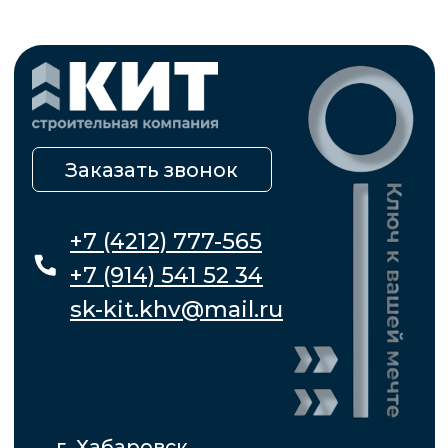
+7 (4212) 777-565
+7 (914) 541 52 34
sk-kit.khv@mail.ru
г. Хабаровск
ул. Джамбула 80/1, офис № 210
Рассчитать стоимость
*
О компании
Типовые
Услуги
проекты
Строительство
Построенные
домов
дома
Проектирование
Ипотека