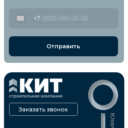
Ипотека
Обслуживание
домов
* «деятельность компании Meta Platforms Inc.
запрещена на территории Российской Федерации
по основаниям осуществления экстремистской
деятельности».
Правила использования материалов