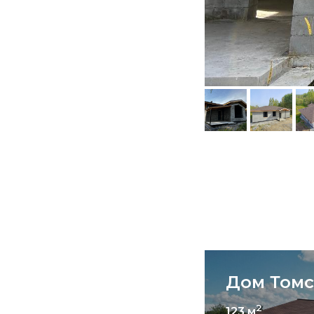
Дом Томс
2
123 м