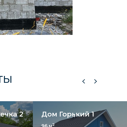
ечка 2
Дом Горький 1
2
96 м