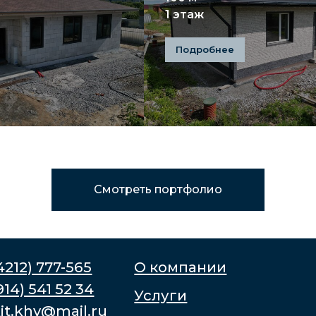
1 этаж
О компании
Типовые
 777-565
Подробнее
541 52 34
Услуги
Построе
hv@mail.ru
Строительство
Ипотека
домов
Обслужи
Проектирование
Гаранти
Отзывы
Условия 
Смотреть портфолио
г. Хабаровск
ул. Джамбула 80/1, офис № 210