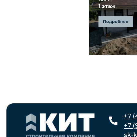
1 этаж
+7 (4212)
Подробнее
+7 (914) 
sk-kit.k
Заказать звонок
*
* «деятельность компании Meta Platforms Inc.
запрещена на территории Российской Федерации
Рассчитать стоимость
по основаниям осуществления экстремистской
деятельности».
Политика конфиденциальных данных
Согласие на обработку персональных данных