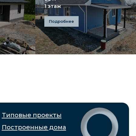
1 этаж
 проекты
Подробнее
нные дома
вание домов
и
оплаты