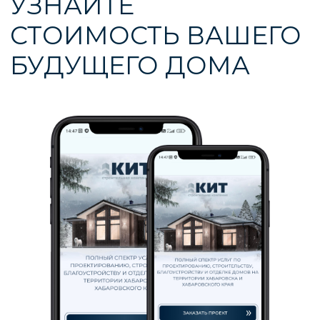
домов
* «деятельность компании Meta Platforms Inc.
запрещена на территории Российской Федерации
по основаниям осуществления экстремистской
деятельности».
Политика конфиденциальных данных
Согласие на обработку персональных данных
Создание и продвижение сайта - studiorosta.ru