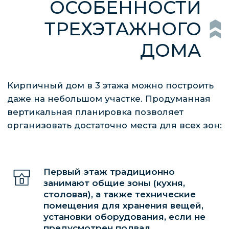
При строительстве такого здания
необходимо учесть все нагрузки, поскольку
кирпич обладает значительной массой, для
дома в 3 этажа потребуются стены большой
толщины. Это требует заливки мощного
фундамента, поэтапного возведения
объекта.
ПОЛУЧИТЬ
КОНСУЛЬТАЦИЮ
ДЛЯ ОБСУЖДЕНИЯ УСЛОВИЙ
Первый этаж традиционно
СОТРУДНИЧЕСТВА С НАШЕЙ КОМПАНИЕЙ,
занимают общие зоны (кухня,
ПОЗВОНИТЕ НАМ ИЛИ ОСТАВЬТЕ ЗАЯВКУ
столовая), а также технические
НА САЙТЕ.
помещения для хранения вещей,
установки оборудования, если не
предусмотрен подвал.