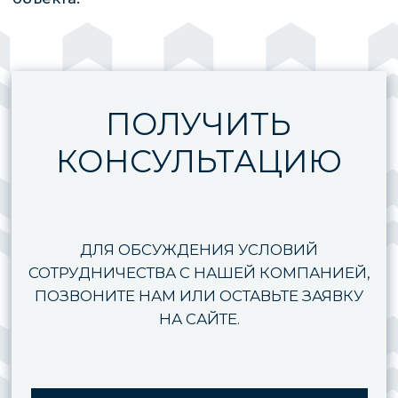
Наша компания предлагает услуги
строительства домов из кирпича любой
этажности. Мы работаем по типовым и
индивидуальным проектам, выполняем
заказы под ключ с возведением зданий и
подключением всех коммуникаций.
Применяем качественные материалы,
соблюдаем все нормы безопасности и сроки
сдачи проекта.
Чтобы заказать строительство
трехэтажного дома, оставляйте
заявку на сайте. Специалист
свяжется для обсуждения
деталей и подписания
договора.
Рассчитать проект