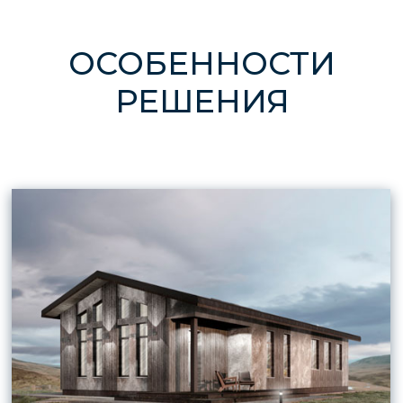
используют как столовую или гостиную,
галерею, библиотеку.
В таком пространстве эффектно смотрятся
лестницы, огромные люстры и светильники
на длинных тросах, центральные камины,
окруженные мягкими диванами. Зону с 2
светом можно наоборот оставить свободной,
чтобы организовывать здесь танцы, играть в
игры с детьми на полу.
Рассчитать проект
ПРЕИМУЩЕСТВА
ВТОРОГО СВЕТА
ПРЕИМУЩЕСТВА КОТТЕДЖЕЙ СО ВТОРЫМ
СВЕТОМ: