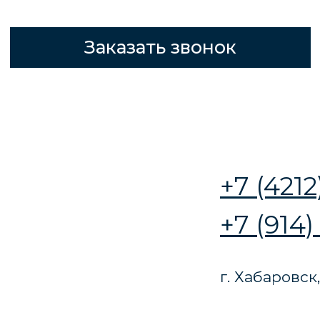
+7 (4212) 777-565
+7 (914) 541 52 34
г. Хабаровск, ул. Джамбула 8
ПРОЕКТЫ ДОМОВ
СО ВТОРЫМ
СВЕТОМ
Чтобы дом был уникальным, непохожим
на соседние, выбирайте проект со