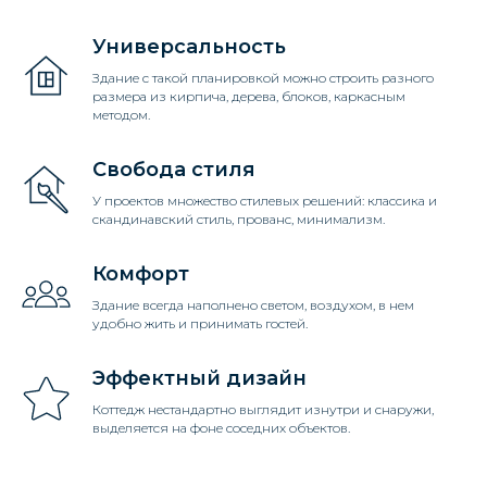
КОМНАТ И В ЛЮБОМ СТИЛЕ.
Универсальность
Здание с такой планировкой можно строить разного
размера из кирпича, дерева, блоков, каркасным
Получить консультацию
методом.
Свобода стиля
У проектов множество стилевых решений: классика и
скандинавский стиль, прованс, минимализм.
Комфорт
УЗНАЙТЕ
Здание всегда наполнено светом, воздухом, в нем
СТОИМОСТЬ ВАШЕГО
удобно жить и принимать гостей.
БУДУЩЕГО ДОМА
Эффектный дизайн
Коттедж нестандартно выглядит изнутри и снаружи,
выделяется на фоне соседних объектов.