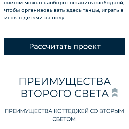
любоваться красивыми пейзажами, а при
установке витражных элементов наполнит
жилье веселыми переливами и солнечными
зайчиками. В остекление можно добавить
дверь, чтобы выходить на террасу, в сад.
Это решение подойдет для просторных
зданий и небольших коттеджей, которые за
счет большого количества света визуально
будут казаться выше и шире.
ПОЛУЧИТЬ
КОНСУЛЬТАЦИЮ
У НАС МОЖНО ЗАКАЗАТЬ ПРОЕКТ ДОМА
ПОД КЛЮЧ НА ЛЮБОЕ КОЛИЧЕСТВО