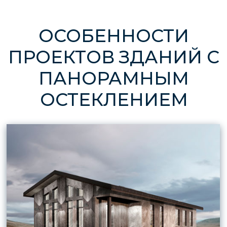
проектах загородных домов
предусматривают энергосберегающие
стеклопакеты с теплыми рамами,
специальным покрытием стекла, поэтому
здания получаются теплыми.
Чтобы дом радовал, мало просто выбрать
красивый проект, нужно правильно
ориентировать коттедж по сторонам света.
Если стена с остеклением будет выходить на
север, то в дом будет заглядывать мало
солнца, в нем будет мрачновато. Большие
окна должны смотреть на юго-восток или
восток, это позволит любоваться красивыми
рассветами. Можно выбрать ориентацию
стекол на запад, чтобы наблюдать за
закатами.
Рассчитать проект
БОЛЬШИЕ ОКНА –