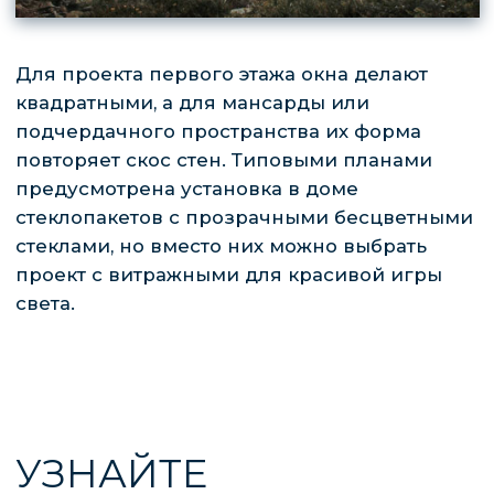
Строительство домов
Проектирование
Отзывы
Типовые проекты
Построенные дома
Ипотека
Обслуживание
домов
* «деятельность компании Meta Platforms Inc.
запрещена на территории Российской Федерации
по основаниям осуществления экстремистской
деятельности».
Политика конфиденциальных данных
Согласие на обработку персональных данных
Создание и продвижение сайта - studiorosta.ru