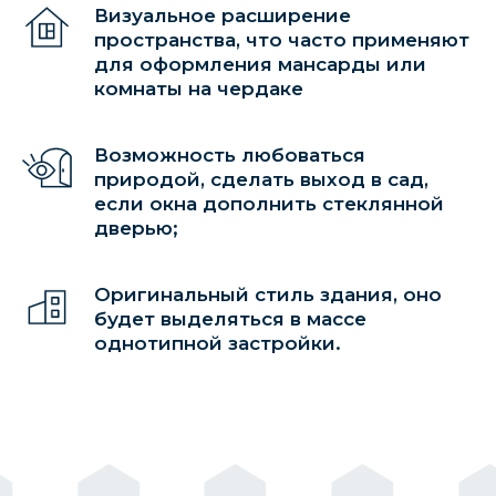
квадратными, а для мансарды или
Визуальное расширение
подчердачного пространства их форма
пространства, что часто применяют
повторяет скос стен. Типовыми планами
для оформления мансарды или
предусмотрена установка в доме
стеклопакетов с прозрачными бесцветными
комнаты на чердаке
стеклами, но вместо них можно выбрать
проект с витражными для красивой игры
света.
Возможность любоваться
природой, сделать выход в сад,
если окна дополнить стеклянной
дверью;
УЗНАЙТЕ
Оригинальный стиль здания, оно
СТОИМОСТЬ ВАШЕГО
будет выделяться в массе
БУДУЩЕГО ДОМА
однотипной застройки.