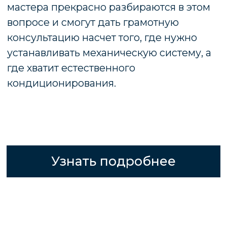
сказываются на целостности всего
строения, а также могут привести к
разрушению стен.
Компания «КИТ» установит фундамент
любого типа (ленточный, буронабивной с
ростверком, свайный, монолитную
плиту). Рассчитаем все возможные
нагрузки! Подведем любые
необходимые коммуникации. Доставка
отсыпных материалов недорого.
Возведем объект любой сложности.