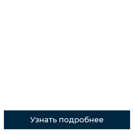
Узнать подробнее
ПОЛУЧИТЬ
КОНСУЛЬТАЦИЮ ПО
ИПОТЕКЕ
НАШ ИПОТЕЧНЫЙ БРОКЕР
ПОМОЖЕТ ВЫБРАТЬ НАИБОЛЕЕ
ПОДХОДЯЩУЮ ДЛЯ ВАС
ИПОТЕЧНУЮ ПРОГРАММУ И ПОДАСТ
ЗАЯВКУ В БАНК