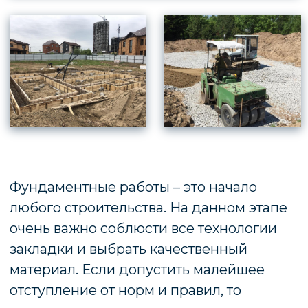
Кровельные работы являются
завершающим и очень важным этапом в
возведении зданий. Их необходимо
провести максимально качественно,
иначе в один из дождливых дней начнет
подтекать потолок, а в снежную погоду
непрочно смонтированная крыша
обрушится под тяжестью выпавших
осадков. Чтобы этого не случилось, стоит
использовать только качественные