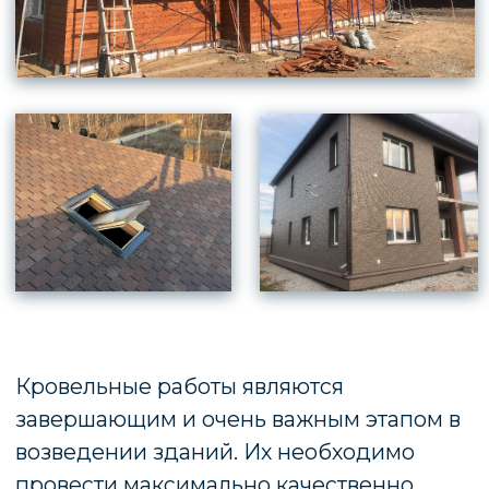
*
О компании
Услуги
Строительство домов
Проектирование
Отзывы
Типовые проекты
Построенные дома
Ипотека
Обслуживание
домов
* «деятельность компании Meta Platforms Inc.
запрещена на территории Российской Федерации
по основаниям осуществления экстремистской
деятельности».
Политика конфиденциальных данных