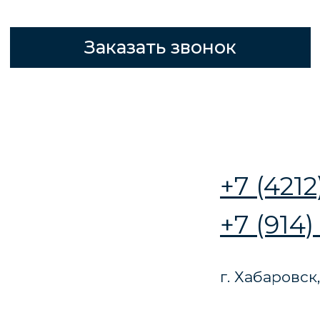
+7 (4212) 777-565
+7 (914) 541 52 34
г. Хабаровск, ул. Джамбула 8
ОБЩЕСТРОИТЕЛЬНЫЕ
РАБОТЫ
Общестроительные работы — это основа
успешного строительства любого дома
или коттеджа, и ООО СК "КИТ"
гарантирует их выполнение с высоким