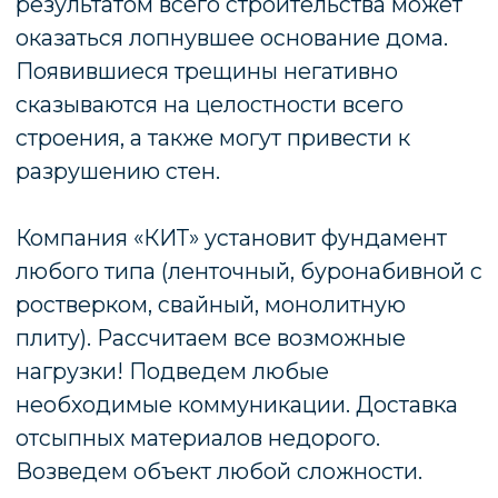
материалы и соблюдать все технологии
работ по укладке и обустройству крыш.
Фасад здания как одежда, которую
периодически нужно обновлять и
ухаживать за ней. Для того чтобы здание
радовало глаз и не выбивалось из общей
концепции застройки проводятся
фасадные работы. К ним, как правило,
относят реставрацию, очистку и
обработку поверхностей защитными
средствами. От того, насколько грамотно
выполнены фасадные работы, будет
зависеть не только наружный вид
сооружения, но и срок его эксплуатации.