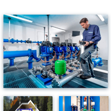
сотрудники подключат автономные
системы отопления и локальные
теплотрассы. В нашей компетенции
также разработка дренажа, с помощью
которого можно защитить участок и
фундамент от негативного воздействия
грунтовых вод. Мы выполним работы по
устройству колодцев или бурению
скважин, а также сделают укладку труб и
подключат строение к внешнему
водоснабжению. В зависимости от того,
какой строительный материал
использовался при возведении
постройки, будет предложены разные
решения вентиляции помещения. Наши
мастера прекрасно разбираются в этом
вопросе и смогут дать грамотную
консультацию насчет того, где нужно
устанавливать механическую систему, а
где хватит естественного
кондиционирования.