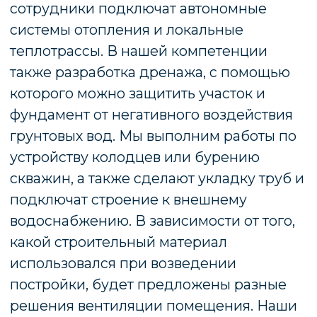
Фундаментные работы – это начало
любого строительства. На данном этапе
очень важно соблюсти все технологии
закладки и выбрать качественный
материал. Если допустить малейшее
отступление от норм и правил, то
результатом всего строительства может
оказаться лопнувшее основание дома.
Появившиеся трещины негативно